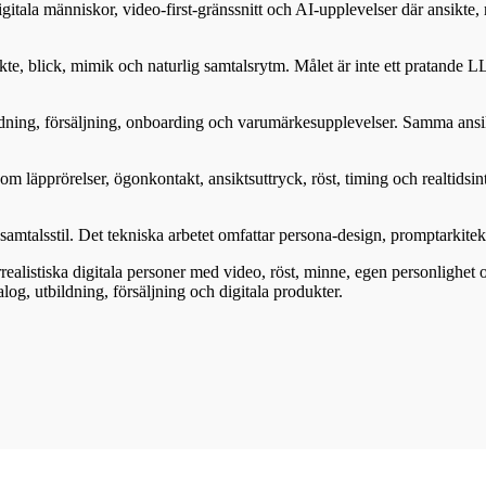
itala människor, video-first-gränssnitt och AI-upplevelser där ansikte, 
kte, blick, mimik och naturlig samtalsrytm. Målet är inte ett pratande
ldning, försäljning, onboarding och varumärkesupplevelser. Samma ansik
om läpprörelser, ögonkontakt, ansiktsuttryck, röst, timing och realtidsint
amtalsstil. Det tekniska arbetet omfattar persona-design, promptarkitek
rrealistiska digitala personer med video, röst, minne, egen personlighe
og, utbildning, försäljning och digitala produkter.