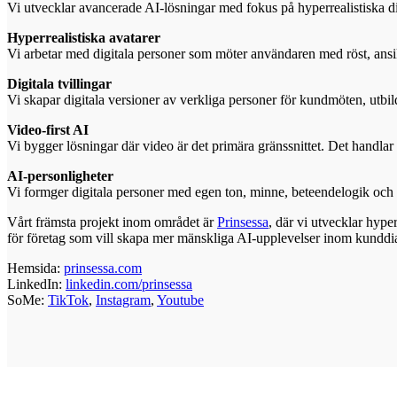
Vi utvecklar avancerade AI-lösningar med fokus på hyperrealistiska dig
Hyperrealistiska avatarer
Vi arbetar med digitala personer som möter användaren med röst, ansi
Digitala tvillingar
Vi skapar digitala versioner av verkliga personer för kundmöten, utbi
Video-first AI
Vi bygger lösningar där video är det primära gränssnittet. Det handlar 
AI-personligheter
Vi formger digitala personer med egen ton, minne, beteendelogik och s
Vårt främsta projekt inom området är
Prinsessa
, där vi utvecklar hype
för företag som vill skapa mer mänskliga AI-upplevelser inom kunddial
Hemsida:
prinsessa.com
LinkedIn:
linkedin.com/prinsessa
SoMe:
TikTok
,
Instagram
,
Youtube