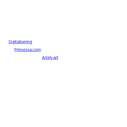
OM ANTONOV CONSULTING
Antonov Consulting är en del av Artely AB
Vi driver strategi & innovation inom:
–
Digitalisering
– AI:
Prinsessa.com
– ArtTech & Web 3:
Artely.art
KONTAKTA OSS
alexander@antonov.se
08 – 409 09 810
Antonov Consulting, C/o Artely AB
Valhallavägen 137, Stockholm