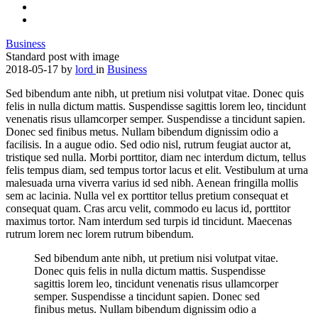
Business
Standard post with image
2018-05-17
by
lord
in
Business
Sed bibendum ante nibh, ut pretium nisi volutpat vitae. Donec quis
felis in nulla dictum mattis. Suspendisse sagittis lorem leo, tincidunt
venenatis risus ullamcorper semper. Suspendisse a tincidunt sapien.
Donec sed finibus metus. Nullam bibendum dignissim odio a
facilisis. In a augue odio. Sed odio nisl, rutrum feugiat auctor at,
tristique sed nulla. Morbi porttitor, diam nec interdum dictum, tellus
felis tempus diam, sed tempus tortor lacus et elit. Vestibulum at urna
malesuada urna viverra varius id sed nibh. Aenean fringilla mollis
sem ac lacinia. Nulla vel ex porttitor tellus pretium consequat et
consequat quam. Cras arcu velit, commodo eu lacus id, porttitor
maximus tortor. Nam interdum sed turpis id tincidunt. Maecenas
rutrum lorem nec lorem rutrum bibendum.
Sed bibendum ante nibh, ut pretium nisi volutpat vitae.
Donec quis felis in nulla dictum mattis. Suspendisse
sagittis lorem leo, tincidunt venenatis risus ullamcorper
semper. Suspendisse a tincidunt sapien. Donec sed
finibus metus. Nullam bibendum dignissim odio a