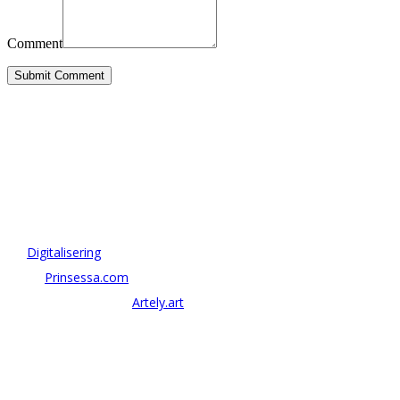
Comment
Submit Comment
OM ANTONOV CONSULTING
Antonov Consulting är en del av Artely AB
Vi driver strategi & innovation inom:
–
Digitalisering
– AI:
Prinsessa.com
– ArtTech & Web 3:
Artely.art
KONTAKTA OSS