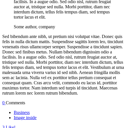
facilisis. In a augue odio. Sed odio nisl, rutrum feugiat
auctor at, tristique sed nulla. Morbi porttitor, diam nec
interdum dictum, tellus felis tempus diam, sed tempus
tortor lacus et elit.
Some author, company
Sed bibendum ante nibh, ut pretium nisi volutpat vitae. Donec quis
felis in nulla dictum mattis. Suspendisse sagittis lorem leo, tincidunt
venenatis risus ullamcorper semper. Suspendisse a tincidunt sapien.
Donec sed finibus metus. Nullam bibendum dignissim odio a
facilisis. In a augue odio. Sed odio nisl, rutrum feugiat auctor at,
tristique sed nulla. Morbi porttitor, diam nec interdum dictum, tellus
felis tempus diam, sed tempus tortor lacus et elit. Vestibulum at urna
malesuada urna viverra varius id sed nibh. Aenean fringilla mollis
sem ac lacinia. Nulla vel ex porttitor tellus pretium consequat et
consequat quam. Cras arcu velit, commodo eu lacus id, porttitor
maximus tortor. Nam interdum sed turpis id tincidunt. Maecenas
rutrum lorem nec lorem rutrum bibendum.
0
Comments
Business
Image inside
3
Like!