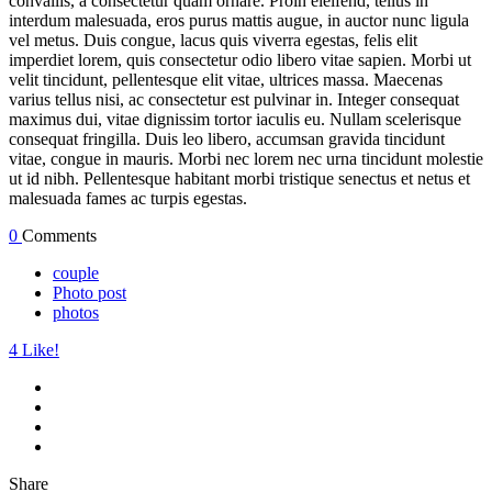
convallis, a consectetur quam ornare. Proin eleifend, tellus in
interdum malesuada, eros purus mattis augue, in auctor nunc ligula
vel metus. Duis congue, lacus quis viverra egestas, felis elit
imperdiet lorem, quis consectetur odio libero vitae sapien. Morbi ut
velit tincidunt, pellentesque elit vitae, ultrices massa. Maecenas
varius tellus nisi, ac consectetur est pulvinar in. Integer consequat
maximus dui, vitae dignissim tortor iaculis eu. Nullam scelerisque
consequat fringilla. Duis leo libero, accumsan gravida tincidunt
vitae, congue in mauris. Morbi nec lorem nec urna tincidunt molestie
ut id nibh. Pellentesque habitant morbi tristique senectus et netus et
malesuada fames ac turpis egestas.
0
Comments
couple
Photo post
photos
4
Like!
Share