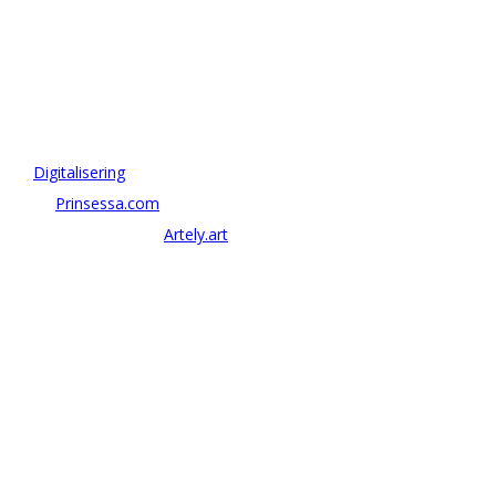
OM ANTONOV CONSULTING
Antonov Consulting är en del av Artely AB
Vi driver strategi & innovation inom:
–
Digitalisering
– AI:
Prinsessa.com
– ArtTech & Web 3:
Artely.art
KONTAKTA OSS
alexander@antonov.se
08 – 409 09 810
Antonov Consulting, C/o Artely AB
Valhallavägen 137, Stockholm