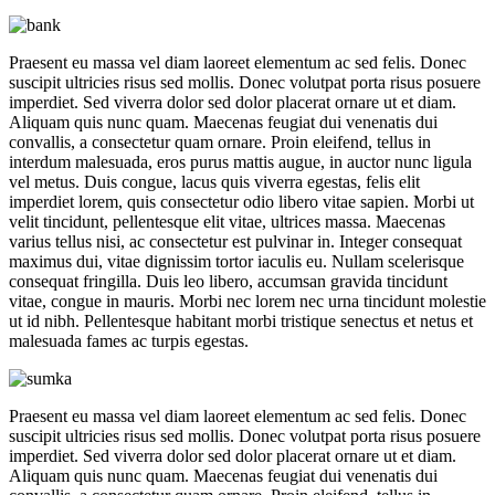
Praesent eu massa vel diam laoreet elementum ac sed felis. Donec
suscipit ultricies risus sed mollis. Donec volutpat porta risus posuere
imperdiet. Sed viverra dolor sed dolor placerat ornare ut et diam.
Aliquam quis nunc quam. Maecenas feugiat dui venenatis dui
convallis, a consectetur quam ornare. Proin eleifend, tellus in
interdum malesuada, eros purus mattis augue, in auctor nunc ligula
vel metus. Duis congue, lacus quis viverra egestas, felis elit
imperdiet lorem, quis consectetur odio libero vitae sapien. Morbi ut
velit tincidunt, pellentesque elit vitae, ultrices massa. Maecenas
varius tellus nisi, ac consectetur est pulvinar in. Integer consequat
maximus dui, vitae dignissim tortor iaculis eu. Nullam scelerisque
consequat fringilla. Duis leo libero, accumsan gravida tincidunt
vitae, congue in mauris. Morbi nec lorem nec urna tincidunt molestie
ut id nibh. Pellentesque habitant morbi tristique senectus et netus et
malesuada fames ac turpis egestas.
Praesent eu massa vel diam laoreet elementum ac sed felis. Donec
suscipit ultricies risus sed mollis. Donec volutpat porta risus posuere
imperdiet. Sed viverra dolor sed dolor placerat ornare ut et diam.
Aliquam quis nunc quam. Maecenas feugiat dui venenatis dui