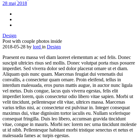
28 maj 2018
Design
Post with couple photos inside
2018-05-28
by
lord
in
Design
Praesent eu massa vel diam laoreet elementum ac sed felis. Donec
suscipit ultricies risus sed mollis. Donec volutpat porta risus posuere
imperdiet. Sed viverra dolor sed dolor placerat ornare ut et diam.
Aliquam quis nunc quam. Maecenas feugiat dui venenatis dui
convallis, a consectetur quam ornare. Proin eleifend, tellus in
interdum malesuada, eros purus mattis augue, in auctor nunc ligula
vel metus. Duis congue, lacus quis viverra egestas, felis elit
imperdiet lorem, quis consectetur odio libero vitae sapien. Morbi ut
velit tincidunt, pellentesque elit vitae, ultrices massa. Maecenas
varius tellus nisi, ac consectetur est pulvinar in. Integer consequat
maximus dui, vitae dignissim tortor iaculis eu. Nullam scelerisque
consequat fringilla. Duis leo libero, accumsan gravida tincidunt
vitae, congue in mauris. Morbi nec lorem nec urna tincidunt molestie
ut id nibh. Pellentesque habitant morbi tristique senectus et netus et
malesuada fames ac turpis egestas.