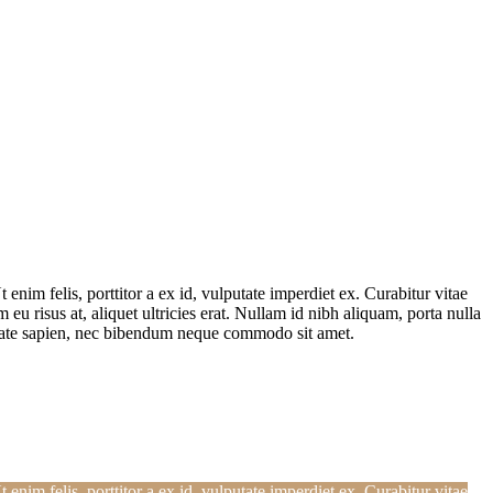
enim felis, porttitor a ex id, vulputate imperdiet ex. Curabitur vitae
risus at, aliquet ultricies erat. Nullam id nibh aliquam, porta nulla
putate sapien, nec bibendum neque commodo sit amet.
 enim felis, porttitor a ex id, vulputate imperdiet ex. Curabitur vitae