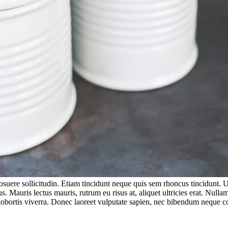
uere sollicitudin. Etiam tincidunt neque quis sem rhoncus tincidunt. Ut 
uris lectus mauris, rutrum eu risus at, aliquet ultricies erat. Nullam 
x lobortis viverra. Donec laoreet vulputate sapien, nec bibendum nequ