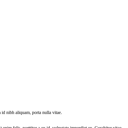
id nibh aliquam, porta nulla vitae.
nim felis, porttitor a ex id, vulputate imperdiet ex. Curabitur vitae