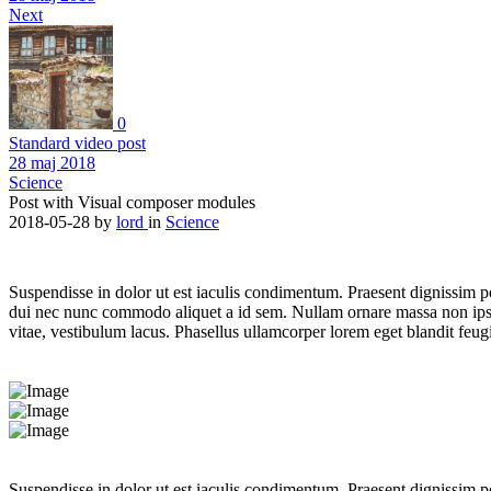
Next
0
Standard video post
28 maj 2018
Science
Post with Visual composer modules
2018-05-28
by
lord
in
Science
S
uspendisse in dolor ut est iaculis condimentum. Praesent dignissim pos
dui nec nunc commodo aliquet a id sem. Nullam ornare massa non ipsum 
vitae, vestibulum lacus. Phasellus ullamcorper lorem eget blandit feu
Suspendisse in dolor ut est iaculis condimentum. Praesent dignissim p