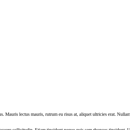
uris lectus mauris, rutrum eu risus at, aliquet ultricies erat. Nullam 
uere sollicitudin. Etiam tincidunt neque quis sem rhoncus tincidunt. Ut e