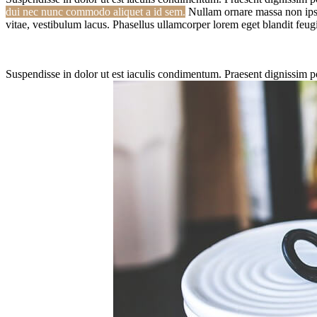
dui nec nunc commodo aliquet a id sem.
Nullam ornare massa non ipsum
vitae, vestibulum lacus. Phasellus ullamcorper lorem eget blandit feu
Suspendisse in dolor ut est iaculis condimentum. Praesent dignissim pos