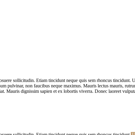
uere sollicitudin. Etiam tincidunt neque quis sem rhoncus tincidunt. Ut 
pulvinar, non faucibus neque maximus. Mauris lectus mauris, rutrum eu 
giat. Mauris dignissim sapien et ex lobortis viverra. Donec laoreet vul
osuere sollicitudin. Etiam tincidunt neque quis sem rhoncus tincidunt.
Ut