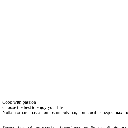
Cook with passion
Choose the best to enjoy your life
Nullam ornare massa non ipsum pulvinar, non faucibus neque maximus. Ma
Suspendisse in dolor ut est iaculis condimentum. Praesent dignissim pos