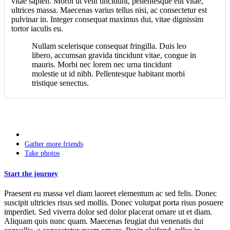
vitae sapien. Morbi ut velit tincidunt, pellentesque elit vitae,
ultrices massa. Maecenas varius tellus nisi, ac consectetur est
pulvinar in. Integer consequat maximus dui, vitae dignissim
tortor iaculis eu.
Nullam scelerisque consequat fringilla. Duis leo
libero, accumsan gravida tincidunt vitae, congue in
mauris. Morbi nec lorem nec urna tincidunt
molestie ut id nibh. Pellentesque habitant morbi
tristique senectus.
Start the journey
Gather more friends
Take photos
Start the journey
Praesent eu massa vel diam laoreet elementum ac sed felis. Donec
suscipit ultricies risus sed mollis. Donec volutpat porta risus posuere
imperdiet. Sed viverra dolor sed dolor placerat ornare ut et diam.
Aliquam quis nunc quam. Maecenas feugiat dui venenatis dui