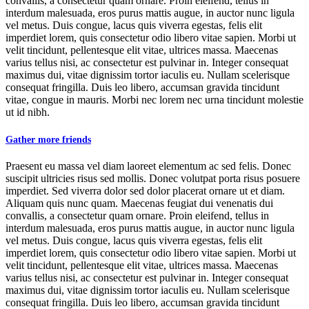
convallis, a consectetur quam ornare. Proin eleifend, tellus in
interdum malesuada, eros purus mattis augue, in auctor nunc ligula
vel metus. Duis congue, lacus quis viverra egestas, felis elit
imperdiet lorem, quis consectetur odio libero vitae sapien. Morbi ut
velit tincidunt, pellentesque elit vitae, ultrices massa. Maecenas
varius tellus nisi, ac consectetur est pulvinar in. Integer consequat
maximus dui, vitae dignissim tortor iaculis eu. Nullam scelerisque
consequat fringilla. Duis leo libero, accumsan gravida tincidunt
vitae, congue in mauris. Morbi nec lorem nec urna tincidunt molestie
ut id nibh.
Gather more friends
Praesent eu massa vel diam laoreet elementum ac sed felis. Donec
suscipit ultricies risus sed mollis. Donec volutpat porta risus posuere
imperdiet. Sed viverra dolor sed dolor placerat ornare ut et diam.
Aliquam quis nunc quam. Maecenas feugiat dui venenatis dui
convallis, a consectetur quam ornare. Proin eleifend, tellus in
interdum malesuada, eros purus mattis augue, in auctor nunc ligula
vel metus. Duis congue, lacus quis viverra egestas, felis elit
imperdiet lorem, quis consectetur odio libero vitae sapien. Morbi ut
velit tincidunt, pellentesque elit vitae, ultrices massa. Maecenas
varius tellus nisi, ac consectetur est pulvinar in. Integer consequat
maximus dui, vitae dignissim tortor iaculis eu. Nullam scelerisque
consequat fringilla. Duis leo libero, accumsan gravida tincidunt