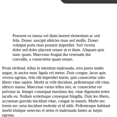
Praesent eu massa vel diam laoreet elementum ac sed
felis. Donec suscipit ultricies risus sed mollis. Donec
volutpat porta risus posuere imperdiet. Sed viverra
dolor sed dolor placerat ornare ut et diam. Aliquam quis
nunc quam. Maecenas feugiat dui venenatis dui
convallis, a consectetur quam ornare.
Proin eleifend, tellus in interdum malesuada, eros purus mattis
augue, in auctor nunc ligula vel metus. Duis congue, lacus quis
viverra egestas, felis elit imperdiet lorem, quis consectetur odio
libero vitae sapien. Morbi ut velit tincidunt, pellentesque elit vitae,
ultrices massa. Maecenas varius tellus nisi, ac consectetur est
pulvinar in. Integer consequat maximus dui, vitae dignissim tortor
iaculis eu. Nullam scelerisque consequat fringilla. Duis leo libero,
accumsan gravida tincidunt vitae, congue in mauris. Morbi nec
lorem nec urna tincidunt molestie ut id nibh. Pellentesque habitant
morbi tristique senectus et netus et malesuada fames ac turpis
egestas.