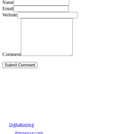
Name
Email
Website
Comment
Submit Comment
OM ANTONOV CONSULTING
Antonov Consulting är en del av Artely AB
Vi driver strategi & innovation inom:
–
Digitalisering
– AI:
Prinsessa.com