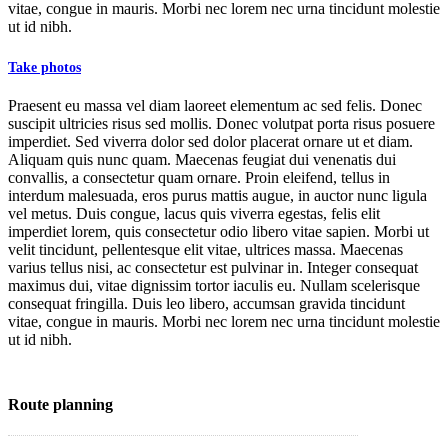
vitae, congue in mauris. Morbi nec lorem nec urna tincidunt molestie
ut id nibh.
Take photos
Praesent eu massa vel diam laoreet elementum ac sed felis. Donec
suscipit ultricies risus sed mollis. Donec volutpat porta risus posuere
imperdiet. Sed viverra dolor sed dolor placerat ornare ut et diam.
Aliquam quis nunc quam. Maecenas feugiat dui venenatis dui
convallis, a consectetur quam ornare. Proin eleifend, tellus in
interdum malesuada, eros purus mattis augue, in auctor nunc ligula
vel metus. Duis congue, lacus quis viverra egestas, felis elit
imperdiet lorem, quis consectetur odio libero vitae sapien. Morbi ut
velit tincidunt, pellentesque elit vitae, ultrices massa. Maecenas
varius tellus nisi, ac consectetur est pulvinar in. Integer consequat
maximus dui, vitae dignissim tortor iaculis eu. Nullam scelerisque
consequat fringilla. Duis leo libero, accumsan gravida tincidunt
vitae, congue in mauris. Morbi nec lorem nec urna tincidunt molestie
ut id nibh.
Route planning