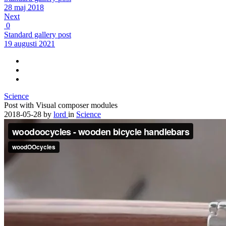
28 maj 2018
Next
0
Standard gallery post
19 augusti 2021
Science
Post with Visual composer modules
2018-05-28
by
lord
in
Science