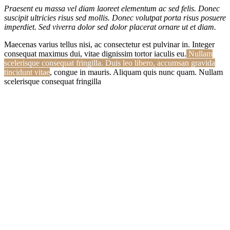
Praesent eu massa vel diam laoreet elementum ac sed felis. Donec
suscipit ultricies risus sed mollis. Donec volutpat porta risus posuere
imperdiet. Sed viverra dolor sed dolor placerat ornare ut et diam.
Maecenas varius tellus nisi, ac consectetur est pulvinar in. Integer
consequat maximus dui, vitae dignissim tortor iaculis eu
.
Nullam
scelerisque consequat fringilla. Duis leo libero, accumsan gravida
tincidunt vitae
, congue in mauris. Aliquam quis nunc quam. Nullam
scelerisque consequat fringilla